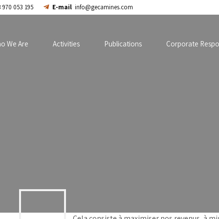
 970 053 195
E-mail
info@gecamines.com
o We Are
Activities
Publications
Corporate Respon
Cela consiste à maximiser nos revenus, à mi