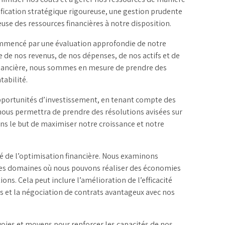
ification stratégique rigoureuse, une gestion prudente
euse des ressources financières à notre disposition.
ommencé par une évaluation approfondie de notre
e de nos revenus, de nos dépenses, de nos actifs et de
financière, nous sommes en mesure de prendre des
tabilité.
pportunités d’investissement, en tenant compte des
nous permettra de prendre des résolutions avisées sur
ans le but de maximiser notre croissance et notre
lé de l’optimisation financière. Nous examinons
les domaines où nous pouvons réaliser des économies
ns. Cela peut inclure l’amélioration de l’efficacité
us et la négociation de contrats avantageux avec nos
oies et moyens pour renforcer les capacités de nos