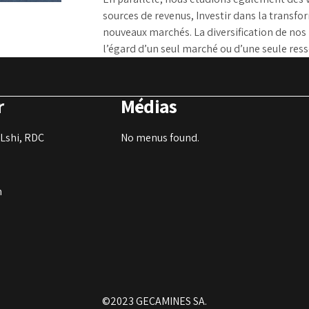
sources de revenus, Investir dans la transf
nouveaux marchés. La diversification de no
l’égard d’un seul marché ou d’une seule resso
r
Médias
Lshi, RDC
No menus found.
m
©2023 GECAMINES SA.