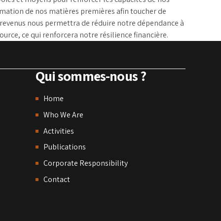
ormation de nos matières premières afin toucher de
s revenus nous permettra de réduire notre dépendance à
urce, ce qui renforcera notre résilience financière.
Qui sommes-nous ?
Home
Who We Are
Activities
Publications
Corporate Responsibility
Contact