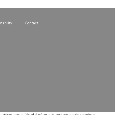
sibility
Contact
nimiser nos coûts et à gérer nos ressources de manière