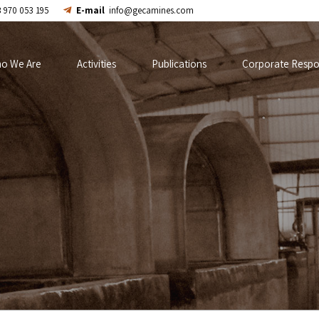
 970 053 195
E-mail
info@gecamines.com
o We Are
Activities
Publications
Corporate Respon