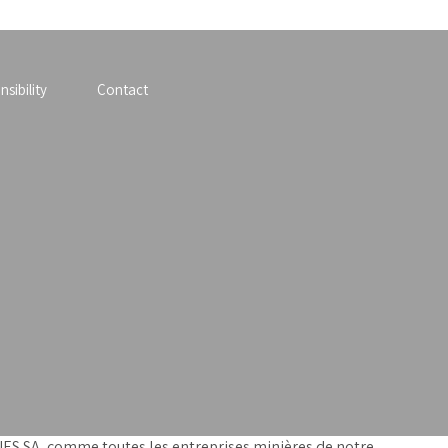
sibility
Contact
INES SA, comme toutes les entreprises minières de notre