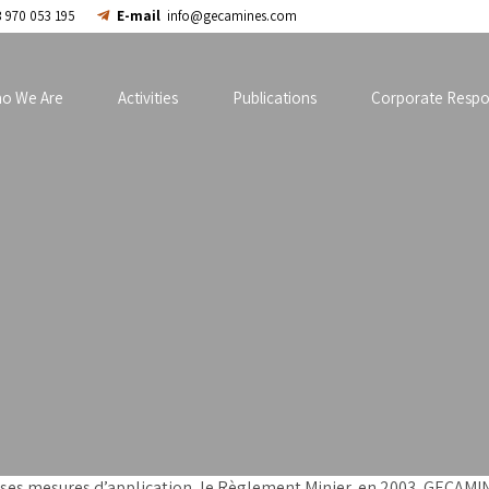
 970 053 195
E-mail
info@gecamines.com
o We Are
Activities
Publications
Corporate Respon
e ses mesures d’application, le Règlement Minier, en 2003, GECAM