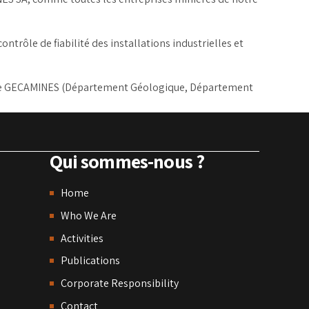
ntrôle de fiabilité des installations industrielles et
és de GECAMINES (Département Géologique, Département
Qui sommes-nous ?
Home
Who We Are
Activities
Publications
Corporate Responsibility
Contact