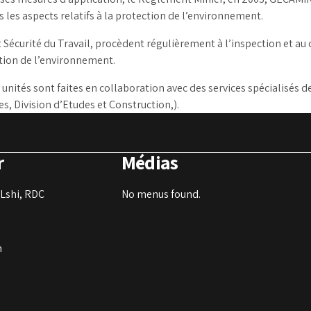
 les aspects relatifs à la protection de l’environnement.
Sécurité du Travail, procèdent régulièrement à l’inspection et au co
ction de l’environnement.
unités sont faites en collaboration avec des services spécialis
, Division d’Etudes et Construction,).
r
Médias
Lshi, RDC
No menus found.
m