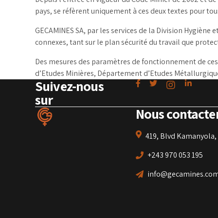
pays, se réfèrent uniquement à ces deux textes pour tous
GECAMINES SA, par les services de la Division Hygiène et 
connexes, tant sur le plan sécurité du travail que prote
Des mesures des paramètres de fonctionnement de ces 
d’Etudes Minières, Département d’Etudes Métallurgiques
Suivez-nous
sur
Nous contacte
419, Blvd Kamanyola, 
+243 970 053 195
info@gecamines.co