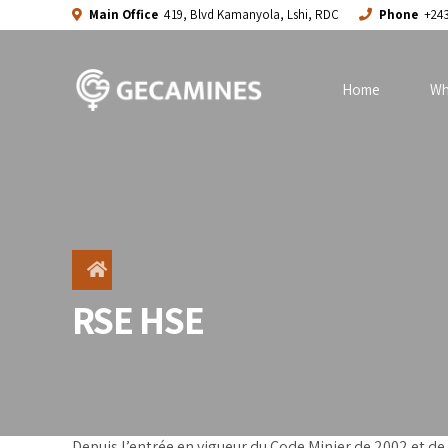
Main Office
419, Blvd Kamanyola, Lshi, RDC
Phone
+243
Home
Wh
RSE HSE
Depuis l’entrée en vigueur du Code Minier de 2002 et d